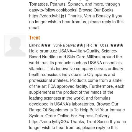
Tomatoes, Peanuts, Spinach, and more, through
easy-to-follow cookbooks! Browse Our Books
https://zeep.ly/bLjg1 Thanks, Verna Beasley If you
no longer wish to hear from us, please reply to this
email.
Trent
Láhev:
| Vůně a barva:
| Tělo:
| Ocas:
Hello orumu.cz USANA—High-Quality, Science-
Based Nutrition and Skin Care Millions around the
world trust its products such as USANA essentials
vitamins. This innovative company serves ordinary
health-conscious individuals to Olympians and
professional athletes. Products come from a state-
of-the-art FDA approved facility. Furthermore, each
supplement is the product of the minds of the
leading scientists in the world, and formulas
developed in USANA’s laboratories. Browse Our
Range Of Supplements To Help Build Your Immune
System. Order Online For Express Delivery
https://zeep.ly/byXG4 Thanks, Trent Sacco If you no
longer wish to hear from us, please reply to this