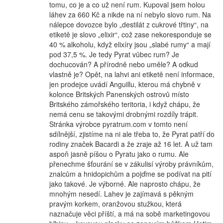
tomu, co je a co už není rum. Kupoval jsem holou
láhev za 660 Kč a nikde na ní nebylo slovo rum. Na
nálepce dovozce bylo „destilát z cukrové třtiny“, na
etiketě je slovo „elixir“, což zase nekoresponduje se
40 % alkoholu, když elixíry jsou „slabé rumy“ a mají
pod 37,5 %. Je tedy Pyrat vůbec rum? Je
dochucován? A přírodně nebo uměle? A odkud
vlastně je? Opět, na lahvi ani etiketě není informace,
jen prodejce uvádí Anguillu, kterou má chybně v
kolonce Britských Panenských ostrovů místo
Britského zámořského teritoria, i když chápu, že
nemá cenu se takovými drobnými rozdíly trápit.
Stránka výrobce pyratrum.com v tomto není
sdílnější, zjistíme na ni ale třeba to, že Pyrat patří do
rodiny značek Bacardi a že zraje až 16 let. A už tam
aspoň jasně píšou o Pyratu jako o rumu. Ale
přenechme šťourání se v zákulisí výroby právníkům,
znalcům a hnidopichům a pojďme se podívat na pití
jako takové. Je výborné. Ale naprosto chápu, že
mnohým nesedí. Lahev je zajímavá s pěkným
pravým korkem, oranžovou stužkou, která
naznačuje věci příští, a má na sobě marketingovou