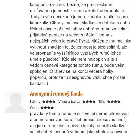
kategorii je víc než běžné, že přes reklamní
ujišťování o jemnosti z rumu alkohol obhrouble trčí.
Tady je vše nečekaně jemné, zaoblené, pitelné pro
kohokoliv. Citrusy, melasa, sladkost s dotekem dubu.
Pokud chcete přinést lahev dobrého rumu za velmi
přijatelné peníze na večer s přáteli, jedna z
nejlepších voleb je právě Pyrat. Můžeme mu malinko
vytknout snad jen to, že jemnost je sice solidní, ale
ve srovnání s vyšší třídou vyzrálých rumů lehce
uměle působící. Kdo ale není hnidopich a je si
vědom cenové kategorie tohoto rumu, bude velmi
spokojen. O láhev se na konci večera holky
poperou, protože tu designovou vázu chce prostě
každá! :-)
Anonymní rumový fanda
Láhev:
| Vůně a barva:
| Tělo:
|
Ocas:
pravda, v tomto rumu je cítit velmi mírně citronovou
a pomerančovou kůru, i lehounce citrusovou chuť,
ale jde o rum lehčí a plný a kulatý, nepříliš sladký,
velmi dobrý, osobně vnímám jako chuťovku ovšem