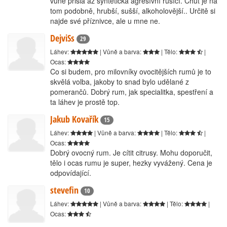
vůně přišla až syntetická agresívní rušící. Chuť je na
tom podobně, hrubší, sušší, alkoholovější.. Určitě si
najde své příznivce, ale u mne ne.
DejviSs
29
Láhev:
| Vůně a barva:
| Tělo:
|
Ocas:
Co si budem, pro milovníky ovocitějších rumů je to
skvělá volba, jakoby to snad bylo udělané z
pomerančů. Dobrý rum, jak specialitka, spestření a
ta láhev je prostě top.
Jakub Kovařík
15
Láhev:
| Vůně a barva:
| Tělo:
|
Ocas:
Dobrý ovocný rum. Je cítit citrusy. Mohu doporučit,
tělo i ocas rumu je super, hezky vyvážený. Cena je
odpovídající.
stevefin
10
Láhev:
| Vůně a barva:
| Tělo:
|
Ocas: