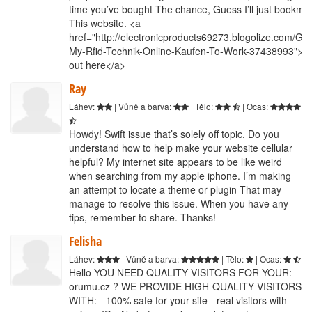
time you’ve bought The chance, Guess I’ll just bookma
This website. <a
href="http://electronicproducts69273.blogolize.com/Get
My-Rfid-Technik-Online-Kaufen-To-Work-37438993">fi
out here</a>
Ray
Láhev:
| Vůně a barva:
| Tělo:
| Ocas:
Howdy! Swift issue that’s solely off topic. Do you
understand how to help make your website cellular
helpful? My internet site appears to be like weird
when searching from my apple iphone. I’m making
an attempt to locate a theme or plugin That may
manage to resolve this issue. When you have any
tips, remember to share. Thanks!
Felisha
Láhev:
| Vůně a barva:
| Tělo:
| Ocas:
Hello YOU NEED QUALITY VISITORS FOR YOUR:
orumu.cz ? WE PROVIDE HIGH-QUALITY VISITORS
WITH: - 100% safe for your site - real visitors with