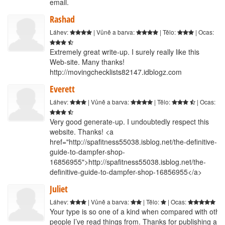
email.
Rashad
Láhev:
| Vůně a barva:
| Tělo:
| Ocas:
Extremely great write-up. I surely really like this
Web-site. Many thanks!
http://movingchecklists82147.idblogz.com
Everett
Láhev:
| Vůně a barva:
| Tělo:
| Ocas:
Very good generate-up. I undoubtedly respect this
website. Thanks! <a
href="http://spafitness55038.isblog.net/the-definitive-
guide-to-dampfer-shop-
16856955">http://spafitness55038.isblog.net/the-
definitive-guide-to-dampfer-shop-16856955</a>
Juliet
Láhev:
| Vůně a barva:
| Tělo:
| Ocas:
Your type is so one of a kind when compared with othe
people I’ve read things from. Thanks for publishing any