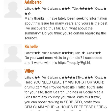
Adalberto
Láhev:
| Vůně a barva:
| Tělo:
| Ocas:
Many thanks , I have lately been seeking information
about this issue for many years and yours is the best
I’ve uncovered thus far. But, what about the
summary? Do you think you're certain regarding the
source?
Richelle
Láhev:
| Vůně a barva:
| Tělo:
| Ocas:
Do you want more visits to your site? I succeeded
and it works with this https://zeep.ly/RgLhL
Wiley
Láhev:
| Vůně a barva:
| Tělo:
| Ocas:
Hello YOU NEED QUALITY VISITORS FOR YOUR:
orumu.cz ? We Provide Website Traffic 100% safe
for your site, from Search Engines or Social Media
Sites from any country you want. With this traffic,
you can boost ranking in SERP, SEO, profit from
CPM CLAIM YOUR 24 HOURS FREE TEST HERE=>