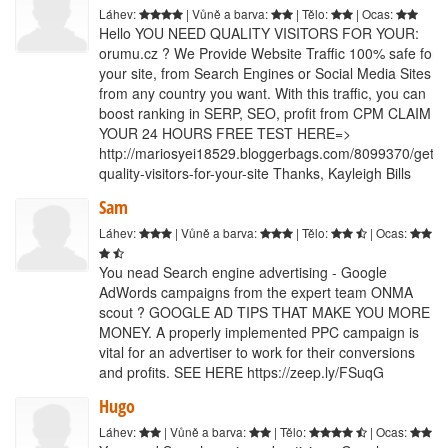
Láhev:
| Vůně a barva:
| Tělo:
| Ocas:
Hello YOU NEED QUALITY VISITORS FOR YOUR:
orumu.cz ? We Provide Website Traffic 100% safe for
your site, from Search Engines or Social Media Sites
from any country you want. With this traffic, you can
boost ranking in SERP, SEO, profit from CPM CLAIM
YOUR 24 HOURS FREE TEST HERE=>
http://mariosyei18529.bloggerbags.com/8099370/get-
quality-visitors-for-your-site Thanks, Kayleigh Bills
Sam
Láhev:
| Vůně a barva:
| Tělo:
| Ocas:
You nead Search engine advertising - Google
AdWords campaigns from the expert team ONMA
scout ? GOOGLE AD TIPS THAT MAKE YOU MORE
MONEY. A properly implemented PPC campaign is
vital for an advertiser to work for their conversions
and profits. SEE HERE https://zeep.ly/FSuqG
Hugo
Láhev:
| Vůně a barva:
| Tělo:
| Ocas: