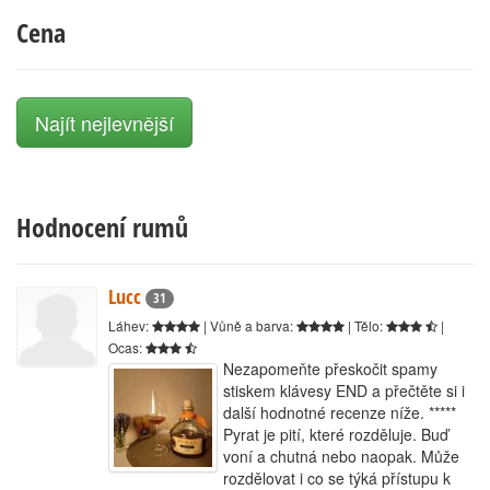
Cena
Najít nejlevnější
Hodnocení rumů
Lucc
31
Láhev:
| Vůně a barva:
| Tělo:
|
Ocas:
Nezapomeňte přeskočit spamy
stiskem klávesy END a přečtěte si i
další hodnotné recenze níže. *****
Pyrat je pití, které rozděluje. Buď
voní a chutná nebo naopak. Může
rozdělovat i co se týká přístupu k