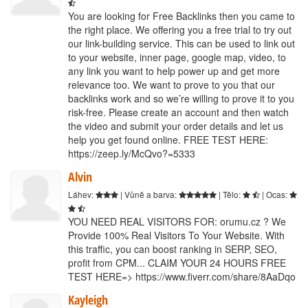
You are looking for Free Backlinks then you came to
the right place. We offering you a free trial to try out
our link-building service. This can be used to link out
to your website, inner page, google map, video, to
any link you want to help power up and get more
relevance too. We want to prove to you that our
backlinks work and so we’re willing to prove it to you
risk-free. Please create an account and then watch
the video and submit your order details and let us
help you get found online. FREE TEST HERE:
https://zeep.ly/McQvo?=5333
Alvin
Láhev:
| Vůně a barva:
| Tělo:
| Ocas:
YOU NEED REAL VISITORS FOR: orumu.cz ? We
Provide 100% Real Visitors To Your Website. With
this traffic, you can boost ranking in SERP, SEO,
profit from CPM... CLAIM YOUR 24 HOURS FREE
TEST HERE=> https://www.fiverr.com/share/8AaDqo
Kayleigh