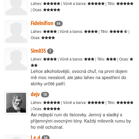
Láhev:
| Vůně a barva:
| Tělo:
| Ocas:
Fidelnifion
64
Láhev:
| Vůně a barva:
| Tělo:
|
Ocas:
Sim035
7
Láhev:
| Vůně a barva:
| Tělo:
| Ocas:
Lehce alkoholovější, ovocná chuť, na prvni dojem
mě moc neoslovil, ale jako lahev na spestření do
sbírky určitě patří.
dejv
18
Láhev:
| Vůně a barva:
| Tělo:
| Ocas:
Asi nejlepší rum do tisícovky. Jemný a sladký s
příjemnými ovocnými tóny. Každý milovník rumu by
ho měl ochutnat.
l.e.d
10