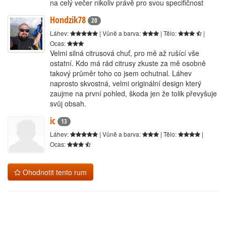
na celý večer nikoliv právě pro svou specifičnost
Hondzik78
20
Láhev:
| Vůně a barva:
| Tělo:
|
Ocas:
Velmi silná citrusová chuť, pro mě až rušící vše
ostatní. Kdo má rád citrusy zkuste za mě osobně
takový průměr toho co jsem ochutnal. Láhev
naprosto skvostná, velmi originální design který
zaujme na první pohled, škoda jen že tolik převyšuje
svůj obsah.
ic
13
Láhev:
| Vůně a barva:
| Tělo:
|
Ocas:
Ohodnotit tento rum