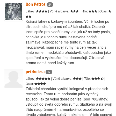
Don Petros
24
Láhev:
| Vůně a barva:
| Tělo:
| Ocas:
Krásná láhev s korkovým špuntem. Vůně hodně po
citrusech, chuť pro mě né až tak sladká. Osobně
jsem spíše pro sladší rumy, ale jak už se tady psalo,
cenovka je u tohoto rumu nastavena hodně
zajímavě, každopádně mě tento rum až tak
neučaroval, mám raději rumy na celý večer a to s
tímto rumem nedokážu představit, každopádně jako
zpestření a vyzkoušení ho doporučuji. Citrusové
aroma nemá hned každý rum.
petrkolesa
17
Láhev:
| Vůně a barva:
| Tělo:
|
Ocas:
Základní charakter vystihli kolegové v předchozích
recenzích. Tento rum hodnotím jako výtečný
způsob, jak za velmi dobré peníze (pod 700/láhev)
vstoupit do světa dobrého rumu. Sladkého a na svoji
třídu nadprůměrně harmonického, osobitého se
skvěle zabaleným, kulatým alkoholem. V této cenové