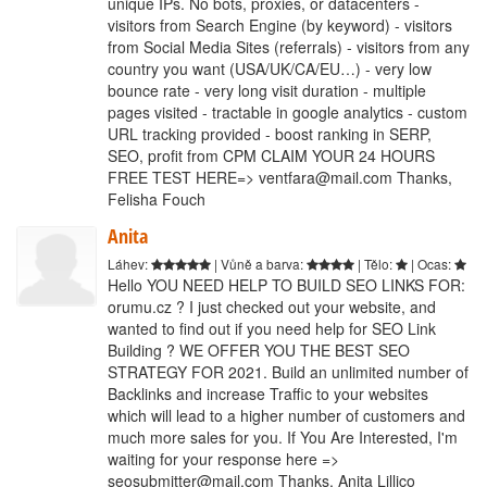
unique IPs. No bots, proxies, or datacenters -
visitors from Search Engine (by keyword) - visitors
from Social Media Sites (referrals) - visitors from any
country you want (USA/UK/CA/EU…) - very low
bounce rate - very long visit duration - multiple
pages visited - tractable in google analytics - custom
URL tracking provided - boost ranking in SERP,
SEO, profit from CPM CLAIM YOUR 24 HOURS
FREE TEST HERE=> ventfara@mail.com Thanks,
Felisha Fouch
Anita
Láhev:
| Vůně a barva:
| Tělo:
| Ocas:
Hello YOU NEED HELP TO BUILD SEO LINKS FOR:
orumu.cz ? I just checked out your website, and
wanted to find out if you need help for SEO Link
Building ? WE OFFER YOU THE BEST SEO
STRATEGY FOR 2021. Build an unlimited number of
Backlinks and increase Traffic to your websites
which will lead to a higher number of customers and
much more sales for you. If You Are Interested, I'm
waiting for your response here =>
seosubmitter@mail.com Thanks, Anita Lillico