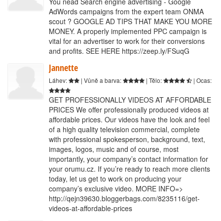
You nead Search engine advertising - Google
AdWords campaigns from the expert team ONMA
scout ? GOOGLE AD TIPS THAT MAKE YOU MORE
MONEY. A properly implemented PPC campaign is
vital for an advertiser to work for their conversions
and profits. SEE HERE https://zeep.ly/FSuqG
Jannette
Láhev:
| Vůně a barva:
| Tělo:
| Ocas:
GET PROFESSIONALLY VIDEOS AT AFFORDABLE
PRICES We offer professionally produced videos at
affordable prices. Our videos have the look and feel
of a high quality television commercial, complete
with professional spokesperson, background, text,
images, logos, music and of course, most
importantly, your company’s contact information for
your orumu.cz. If you’re ready to reach more clients
today, let us get to work on producing your
company’s exclusive video. MORE INFO=>
http://qejn39630.bloggerbags.com/8235116/get-
videos-at-affordable-prices