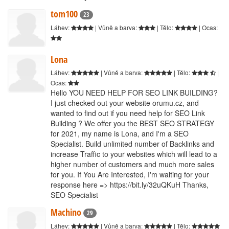
tom100
23
Láhev:
| Vůně a barva:
| Tělo:
| Ocas:
Lona
Láhev:
| Vůně a barva:
| Tělo:
|
Ocas:
Hello YOU NEED HELP FOR SEO LINK BUILDING?
I just checked out your website orumu.cz, and
wanted to find out if you need help for SEO Link
Building ? We offer you the BEST SEO STRATEGY
for 2021, my name is Lona, and I'm a SEO
Specialist. Build unlimited number of Backlinks and
increase Traffic to your websites which will lead to a
higher number of customers and much more sales
for you. If You Are Interested, I'm waiting for your
response here => https://bit.ly/32uQKuH Thanks,
SEO Specialist
Machino
29
Láhev:
| Vůně a barva:
| Tělo: