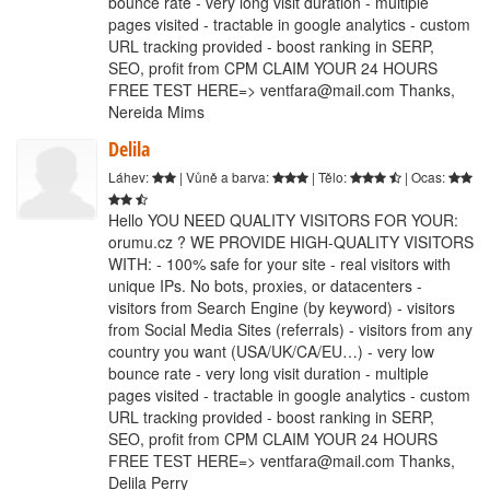
bounce rate - very long visit duration - multiple
pages visited - tractable in google analytics - custom
URL tracking provided - boost ranking in SERP,
SEO, profit from CPM CLAIM YOUR 24 HOURS
FREE TEST HERE=> ventfara@mail.com Thanks,
Nereida Mims
Delila
Láhev:
| Vůně a barva:
| Tělo:
| Ocas:
Hello YOU NEED QUALITY VISITORS FOR YOUR:
orumu.cz ? WE PROVIDE HIGH-QUALITY VISITORS
WITH: - 100% safe for your site - real visitors with
unique IPs. No bots, proxies, or datacenters -
visitors from Search Engine (by keyword) - visitors
from Social Media Sites (referrals) - visitors from any
country you want (USA/UK/CA/EU…) - very low
bounce rate - very long visit duration - multiple
pages visited - tractable in google analytics - custom
URL tracking provided - boost ranking in SERP,
SEO, profit from CPM CLAIM YOUR 24 HOURS
FREE TEST HERE=> ventfara@mail.com Thanks,
Delila Perry