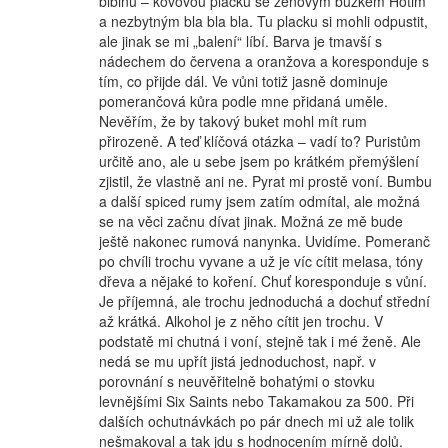
blbinu – kovovou placku se zenovým bůžkem Hotim
a nezbytným bla bla bla. Tu placku si mohli odpustit,
ale jinak se mi „balení“ líbí. Barva je tmavší s
nádechem do červena a oranžova a koresponduje s
tím, co přijde dál. Ve vůni totiž jasně dominuje
pomerančová kůra podle mne přidaná uměle.
Nevěřím, že by takový buket mohl mít rum
přirozeně. A teď klíčová otázka – vadí to? Puristům
určitě ano, ale u sebe jsem po krátkém přemýšlení
zjistil, že vlastně ani ne. Pyrat mi prostě voní. Bumbu
a další spiced rumy jsem zatím odmítal, ale možná
se na věci začnu dívat jinak. Možná ze mě bude
ještě nakonec rumová nanynka. Uvidíme. Pomeranč
po chvíli trochu vyvane a už je víc cítit melasa, tóny
dřeva a nějaké to koření. Chuť koresponduje s vůní.
Je příjemná, ale trochu jednoduchá a dochuť střední
až krátká. Alkohol je z něho cítit jen trochu. V
podstatě mi chutná i voní, stejně tak i mé ženě. Ale
nedá se mu upřít jistá jednoduchost, např. v
porovnání s neuvěřitelně bohatými o stovku
levnějšími Six Saints nebo Takamakou za 500. Při
dalších ochutnávkách po pár dnech mi už ale tolik
nešmakoval a tak jdu s hodnocením mírně dolů.