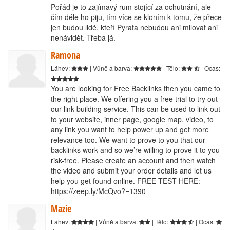
Pořád je to zajímavý rum stojící za ochutnání, ale
čím déle ho piju, tím více se kloním k tomu, že přece
jen budou lidé, kteří Pyrata nebudou ani milovat ani
nenávidět. Třeba já.
Ramona
Láhev:
| Vůně a barva:
| Tělo:
| Ocas:
You are looking for Free Backlinks then you came to
the right place. We offering you a free trial to try out
our link-building service. This can be used to link out
to your website, inner page, google map, video, to
any link you want to help power up and get more
relevance too. We want to prove to you that our
backlinks work and so we’re willing to prove it to you
risk-free. Please create an account and then watch
the video and submit your order details and let us
help you get found online. FREE TEST HERE:
https://zeep.ly/McQvo?=1390
Mazie
Láhev:
| Vůně a barva:
| Tělo:
| Ocas: