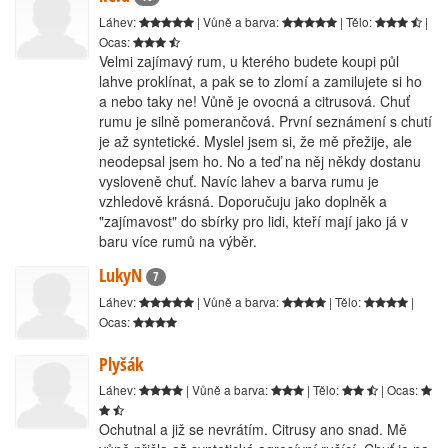
Láhev:
| Vůně a barva:
| Tělo:
|
Ocas:
Velmi zajímavý rum, u kterého budete koupi půl
lahve proklínat, a pak se to zlomí a zamilujete si ho
a nebo taky ne! Vůně je ovocná a citrusová. Chuť
rumu je silně pomerančová. První seznámení s chutí
je až syntetické. Myslel jsem si, že mě přežije, ale
neodepsal jsem ho. No a teď na něj někdy dostanu
vysloveně chuť. Navíc lahev a barva rumu je
vzhledově krásná. Doporučuju jako doplněk a
"zajímavost" do sbírky pro lidi, kteří mají jako já v
baru více rumů na výběr.
LukyN
7
Láhev:
| Vůně a barva:
| Tělo:
|
Ocas:
Plyšák
Láhev:
| Vůně a barva:
| Tělo:
| Ocas:
Ochutnal a již se nevrátím. Citrusy ano snad. Mě