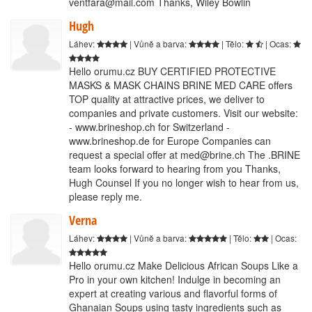
ventfara@mail.com Thanks, Wiley Bowlin
Hugh
Láhev:
| Vůně a barva:
| Tělo:
| Ocas:
Hello orumu.cz BUY CERTIFIED PROTECTIVE
MASKS & MASK CHAINS BRINE MED CARE offers
TOP quality at attractive prices, we deliver to
companies and private customers. Visit our website:
- www.brineshop.ch for Switzerland -
www.brineshop.de for Europe Companies can
request a special offer at med@brine.ch The .BRINE
team looks forward to hearing from you Thanks,
Hugh Counsel If you no longer wish to hear from us,
please reply me.
Verna
Láhev:
| Vůně a barva:
| Tělo:
| Ocas:
Hello orumu.cz Make Delicious African Soups Like a
Pro in your own kitchen! Indulge in becoming an
expert at creating various and flavorful forms of
Ghanaian Soups using tasty ingredients such as