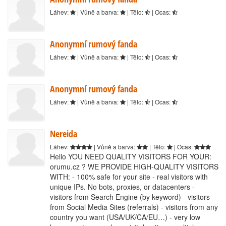
Láhev:
| Vůně a barva:
| Tělo:
| Ocas:
Anonymní rumový fanda
Láhev:
| Vůně a barva:
| Tělo:
| Ocas:
Anonymní rumový fanda
Láhev:
| Vůně a barva:
| Tělo:
| Ocas:
Nereida
Láhev:
| Vůně a barva:
| Tělo:
| Ocas:
Hello YOU NEED QUALITY VISITORS FOR YOUR:
orumu.cz ? WE PROVIDE HIGH-QUALITY VISITORS
WITH: - 100% safe for your site - real visitors with
unique IPs. No bots, proxies, or datacenters -
visitors from Search Engine (by keyword) - visitors
from Social Media Sites (referrals) - visitors from any
country you want (USA/UK/CA/EU…) - very low