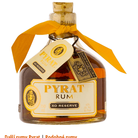
Další rumy Pyrat
|
Podobné rumy