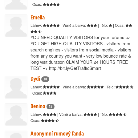
| Ocas:
Emelia
Láhev:
| Vůně a barva:
| Tělo:
| Ocas:
YOU NEED QUALITY VISITORS for your: orumu.cz
YOU GET HIGH-QUALITY VISITORS - visitors from
search engines - visitors from social media - visitors
from any country you want - very low bounce rate &
long visit duration CLAIM YOUR 24 HOURS FREE
TEST => http://bit.ly/GetTrafficSmart
Dydi
30
Láhev:
| Vůně a barva:
| Tělo:
| Ocas:
Benino
15
Láhev:
| Vůně a barva:
| Tělo:
|
Ocas:
Anonymní rumový fanda