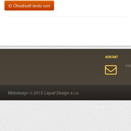
Ohodnotit tento rum
KONTAKT
Webdesign © 2015
Liquid Design s.r.o.