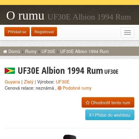
O rumu
UF30E Albion 1994 Rum
Přihlásit se
Registrovat
Rozba
navig
Domů
>
Rumy
>
UF30E
>
UF30E Albion 1994 Rum
UF30E Albion 1994 Rum
UF30E
Guyana
|
Zlatý
| Výrobce:
UF30E
Cenová relace: neznámá ,
Podobné rumy
Ohodnotit tento rum
Přidat do wishlistu