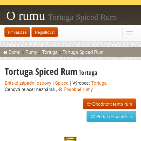
O rumu
Tortuga Spiced Rum
Přihlásit se
Registrovat
Rozba
navig
Domů
>
Rumy
>
Tortuga
>
Tortuga Spiced Rum
Tortuga Spiced Rum
Tortuga
Britské západní ostrovy
|
Spiced
| Výrobce:
Tortuga
Cenová relace: neznámá ,
Podobné rumy
Ohodnotit tento rum
Přidat do wishlistu