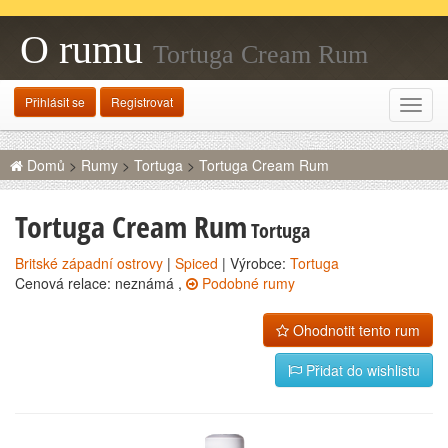
O rumu
Tortuga Cream Rum
Přihlásit se
Registrovat
Rozba
navig
Domů
>
Rumy
>
Tortuga
>
Tortuga Cream Rum
Tortuga Cream Rum
Tortuga
Britské západní ostrovy
|
Spiced
| Výrobce:
Tortuga
Cenová relace: neznámá ,
Podobné rumy
Ohodnotit tento rum
Přidat do wishlistu