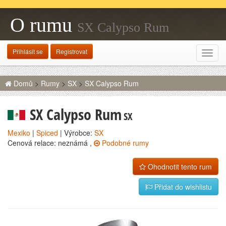
O rumu
SX Calypso Rum
Přihlásit se
Registrovat
Rozba
navig
Domů
>
Rumy
>
SX
>
SX Calypso Rum
SX Calypso Rum
SX
Mexiko
|
Spiced
| Výrobce:
SX
Cenová relace: neznámá ,
Podobné rumy
Ohodnotit tento rum
Přidat do wishlistu