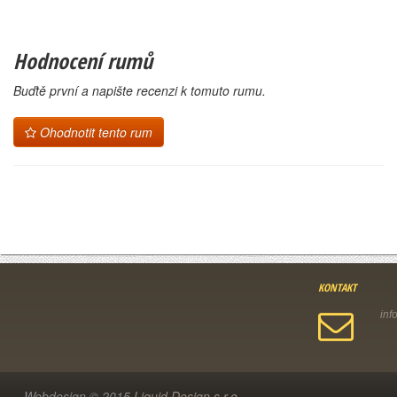
Hodnocení rumů
Buďtě první a napište recenzi k tomuto rumu.
Ohodnotit tento rum
KONTAKT
Webdesign © 2015
Liquid Design s.r.o.