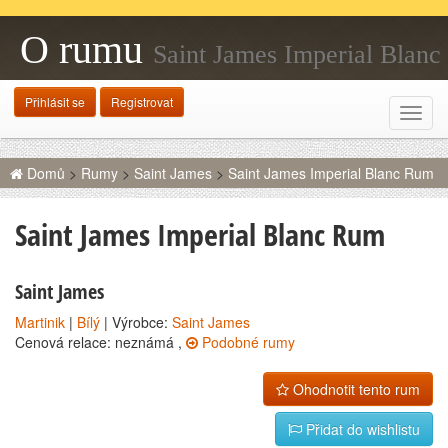
O rumu
Saint James Imperial Blanc
Rum
Přihlásit se
Registrovat
Rozba
navig
Domů
>
Rumy
>
Saint James
>
Saint James Imperial Blanc Rum
Saint James Imperial Blanc Rum
Saint James
Martinik
|
Bílý
| Výrobce:
Saint James
Cenová relace: neznámá ,
Podobné rumy
Ohodnotit tento rum
Přidat do wishlistu