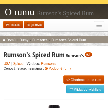
O rumu
Rumson's Spiced Rum
Přihlásit se
Registrovat
Rozba
navig
Domů
>
Rumy
>
Rumson's
>
Rumson's Spiced Rum
Rumson's Spiced Rum
Rumson's
9.4
USA
|
Spiced
| Výrobce:
Rumson's
Cenová relace: neznámá ,
Podobné rumy
Ohodnotit tento rum
Přidat do wishlistu