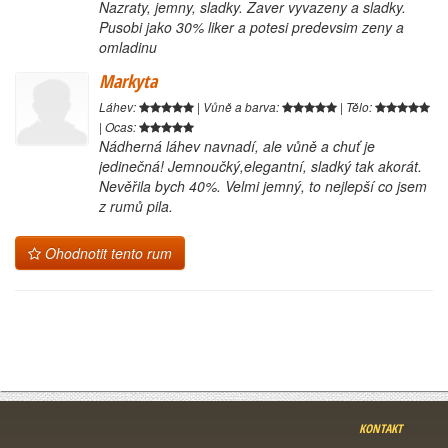
Nazraty, jemny, sladky. Zaver vyvazeny a sladky.
Pusobi jako 30% liker a potesi predevsim zeny a
omladinu
Markyta
Láhev:
| Vůně a barva:
| Tělo:
| Ocas:
Nádherná láhev navnadí, ale vůně a chuť je
jedinečná! Jemnoučký,elegantní, sladký tak akorát.
Nevěřila bych 40%. Velmi jemný, to nejlepší co jsem
z rumů pila.
Ohodnotit tento rum
KONTAKT