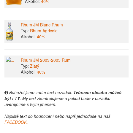
Alkohol:
40%
Rhum JM Blanc Rhum
Typ:
Rhum Agricole
Alkohol:
40%
Rhum JM 2003-2005 Rum
Typ:
Zlatý
Alkohol:
40%
Bohužel jsme zatím text nezadali.
Tvůrcem obsahu můžeš
být i TY
. My text zkontrolujeme a pokud bude v pořádku
uveřejníme s tvým jménem.
Napiště text do hodnocení nebo napiš jednoduše na náš
FACEBOOK
.