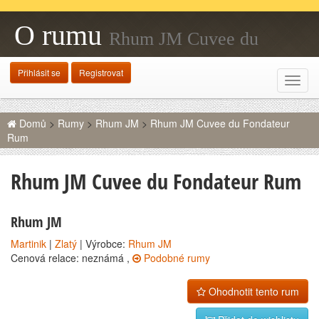
O rumu
Rhum JM Cuvee du
Fondateur Rum
Přihlásit se
Registrovat
Rozba
navig
Domů
>
Rumy
>
Rhum JM
>
Rhum JM Cuvee du Fondateur
Rum
Rhum JM Cuvee du Fondateur Rum
Rhum JM
Martinik
|
Zlatý
| Výrobce:
Rhum JM
Cenová relace: neznámá ,
Podobné rumy
Ohodnotit tento rum