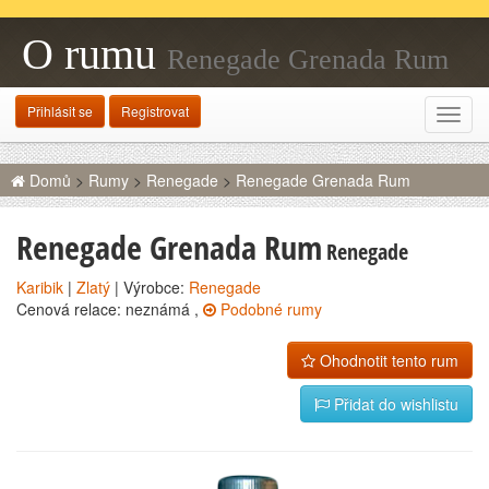
O rumu
Renegade Grenada Rum
Přihlásit se
Registrovat
Rozba
navig
Domů
>
Rumy
>
Renegade
>
Renegade Grenada Rum
Renegade Grenada Rum
Renegade
Karibik
|
Zlatý
| Výrobce:
Renegade
Cenová relace: neznámá ,
Podobné rumy
Ohodnotit tento rum
Přidat do wishlistu