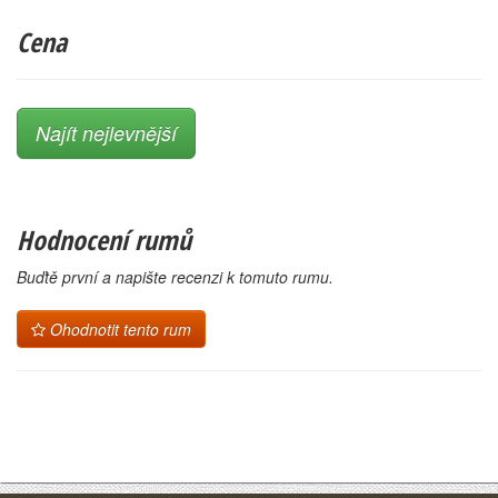
Cena
Najít nejlevnější
Hodnocení rumů
Buďtě první a napište recenzi k tomuto rumu.
Ohodnotit tento rum