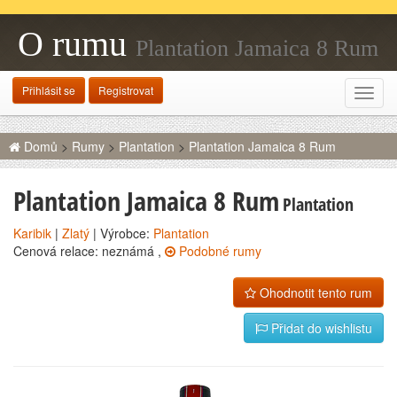
O rumu
Plantation Jamaica 8 Rum
Přihlásit se
Registrovat
Rozba
navig
Domů
>
Rumy
>
Plantation
>
Plantation Jamaica 8 Rum
Plantation Jamaica 8 Rum
Plantation
Karibik
|
Zlatý
| Výrobce:
Plantation
Cenová relace: neznámá ,
Podobné rumy
Ohodnotit tento rum
Přidat do wishlistu