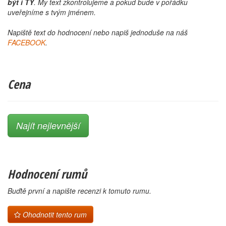
být i TY
. My text zkontrolujeme a pokud bude v pořádku
uveřejníme s tvým jménem.
Napiště text do hodnocení nebo napiš jednoduše na náš
FACEBOOK
.
Cena
Najít nejlevnější
Hodnocení rumů
Buďtě první a napište recenzi k tomuto rumu.
Ohodnotit tento rum