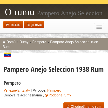
O rumu
Pampero Anejo Seleccion
1938 Rum
Přihlásit se
Registrovat
Rozba
navig
Domů
>
Rumy
>
Pampero
>
Pampero Anejo Seleccion 1938
Rum
Pampero Anejo Seleccion 1938 Rum
Pampero
Venezuela
|
Zlatý
| Výrobce:
Pampero
Cenová relace: neznámá ,
Podobné rumy
Ohodnotit tento rum