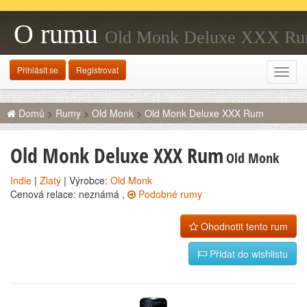
O rumu
Old Monk Deluxe XXX R
Přihlásit se
Registrovat
Rozba
navig
Domů
>
Rumy
>
Old Monk
>
Old Monk Deluxe XXX Rum
Old Monk Deluxe XXX Rum
Old Monk
Indie
|
Zlatý
| Výrobce:
Old Monk
Cenová relace: neznámá ,
Podobné rumy
Ohodnotit tento rum
Přidat do wishlistu