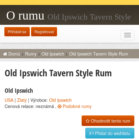
O rumu
Old Ipswich Tavern Style
Rum
Přihlásit se
Registrovat
Rozba
navig
Domů
>
Rumy
>
Old Ipswich
>
Old Ipswich Tavern Style Rum
Old Ipswich Tavern Style Rum
Old Ipswich
USA
|
Zlatý
| Výrobce:
Old Ipswich
Cenová relace: neznámá ,
Podobné rumy
Ohodnotit tento rum
Přidat do wishlistu