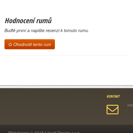
Hodnocení rumů
Buďtě první a napište recenzi k tomuto rumu.
Ohodnotit tento rum
KONTAKT
Webdesign © 2015
Liquid Design s.r.o.