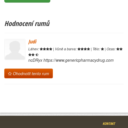
Hodnocení rumů
Judi
Láhev:
| Vůně a barva:
| Tělo:
| Ocas:
ncDRyx https://www.genericpharmacydrug.com
Ohodnotit tento rum
KONTAKT