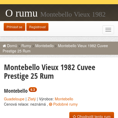
O rumu
Montebello Vieux 1982
Cuvee Prestige 25 Rum
Přihlásit se
Registrovat
Rozba
navig
Domů
>
Rumy
>
Montebello
>
Montebello Vieux 1982 Cuvee
Prestige 25 Rum
Montebello Vieux 1982 Cuvee
Prestige 25 Rum
Montebello
6.3
Guadeloupe
|
Zlatý
| Výrobce:
Montebello
Cenová relace: neznámá ,
Podobné rumy
Ohodnotit tento rum