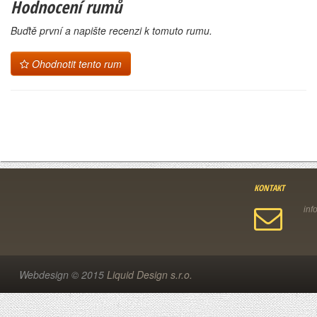
Hodnocení rumů
Buďtě první a napište recenzi k tomuto rumu.
Ohodnotit tento rum
KONTAKT
Webdesign © 2015
Liquid Design s.r.o.