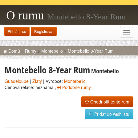
O rumu
Montebello 8-Year Rum
Přihlásit se
Registrovat
Rozba
navig
Domů
>
Rumy
>
Montebello
>
Montebello 8-Year Rum
Montebello 8-Year Rum
Montebello
Guadeloupe
|
Zlatý
| Výrobce:
Montebello
Cenová relace: neznámá ,
Podobné rumy
Ohodnotit tento rum
Přidat do wishlistu