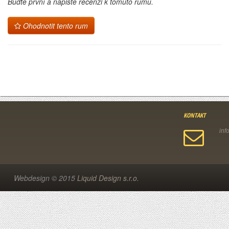
Buďtě první a napište recenzi k tomuto rumu.
Ohodnotit tento rum
KONTAKT
Webdesign © 2015
Liquid Design s.r.o.