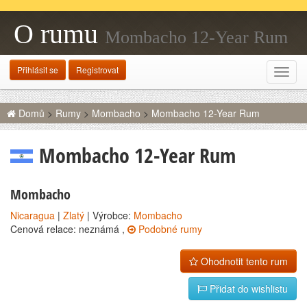
O rumu
Mombacho 12-Year Rum
Přihlásit se
Registrovat
Rozba
navig
Domů
>
Rumy
>
Mombacho
>
Mombacho 12-Year Rum
Mombacho 12-Year Rum
Mombacho
Nicaragua
|
Zlatý
| Výrobce:
Mombacho
Cenová relace: neznámá ,
Podobné rumy
Ohodnotit tento rum
Přidat do wishlistu