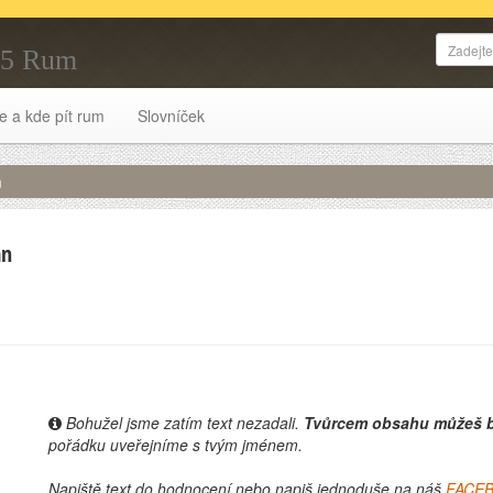
95 Rum
e a kde pít rum
Slovníček
m
an
Bohužel jsme zatím text nezadali.
Tvůrcem obsahu můžeš b
pořádku uveřejníme s tvým jménem.
Napiště text do hodnocení nebo napiš jednoduše na náš
FACE