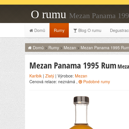
O rumu
Mezan Panama 19
Domů
Rumy
Blog O rumu
Degustrac
Domů
>
Rumy
>
Mezan
>
Mezan Panama 1995 Ru
Mezan Panama 1995 Rum
Mez
Karibik
|
Zlatý
| Výrobce:
Mezan
Cenová relace: neznámá ,
Podobné rumy