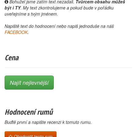
Bohužel jsme zatím text nezadali.
Tvůrcem obsahu můžeš
být i TY
. My text zkontrolujeme a pokud bude v pořádku
uveřejníme s tvým jménem.
Napiště text do hodnocení nebo napiš jednoduše na náš
FACEBOOK
.
Cena
Najít nejlevnější
Hodnocení rumů
Buďtě první a napište recenzi k tomuto rumu.
Ohodnotit tento rum