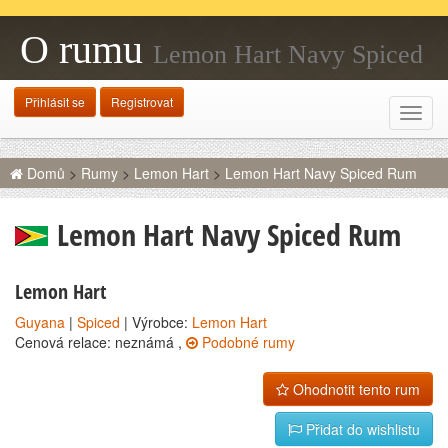
O rumu
Lemon Hart Navy Spiced
Rum
Přihlásit se
Registrovat
Rozba
navig
Domů
>
Rumy
>
Lemon Hart
>
Lemon Hart Navy Spiced Rum
Lemon Hart Navy Spiced Rum
Lemon Hart
Guyana
|
Spiced
| Výrobce:
Lemon Hart
Cenová relace: neznámá ,
Podobné rumy
Ohodnotit tento rum
Přidat do wishlistu