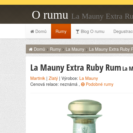
O rumu
La Mauny Extra R
Domů
Rumy
Blog O rumu
Degustrac
Domů
>
Rumy
>
La Mauny
>
La Mauny Extra Ruby
La Mauny Extra Ruby Rum
La 
Martinik
|
Zlatý
| Výrobce:
La Mauny
Cenová relace: neznámá ,
Podobné rumy