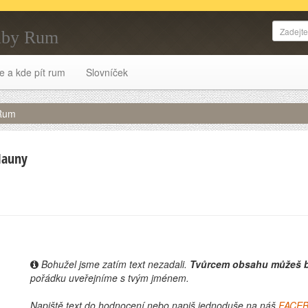
uby Rum
e a kde pít rum
Slovníček
 Rum
Mauny
Bohužel jsme zatím text nezadali.
Tvůrcem obsahu můžeš b
pořádku uveřejníme s tvým jménem.
Napiště text do hodnocení nebo napiš jednoduše na náš
FACE