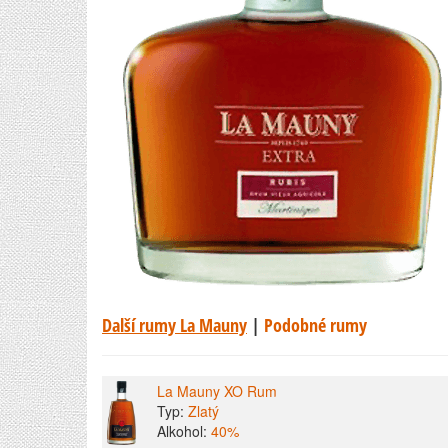
Další rumy La Mauny
|
Podobné rumy
La Mauny XO Rum
Typ:
Zlatý
Alkohol:
40%