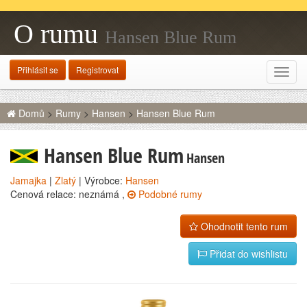
O rumu
Hansen Blue Rum
Přihlásit se
Registrovat
Rozba
navig
Domů
>
Rumy
>
Hansen
>
Hansen Blue Rum
Hansen Blue Rum
Hansen
Jamajka
|
Zlatý
| Výrobce:
Hansen
Cenová relace: neznámá ,
Podobné rumy
Ohodnotit tento rum
Přidat do wishlistu