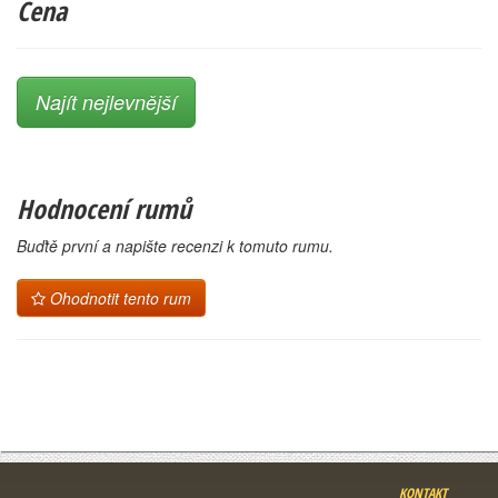
Cena
Najít nejlevnější
Hodnocení rumů
Buďtě první a napište recenzi k tomuto rumu.
Ohodnotit tento rum
KONTAKT