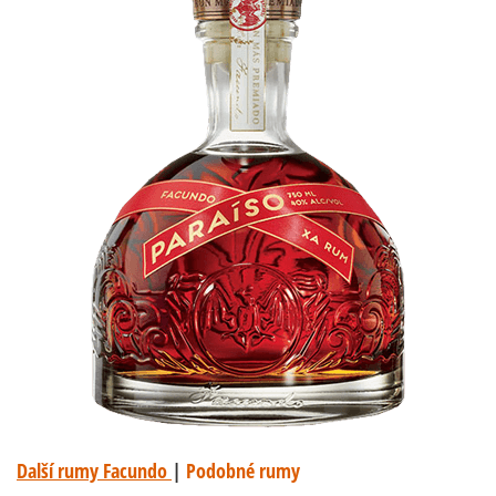
Další rumy Facundo
|
Podobné rumy