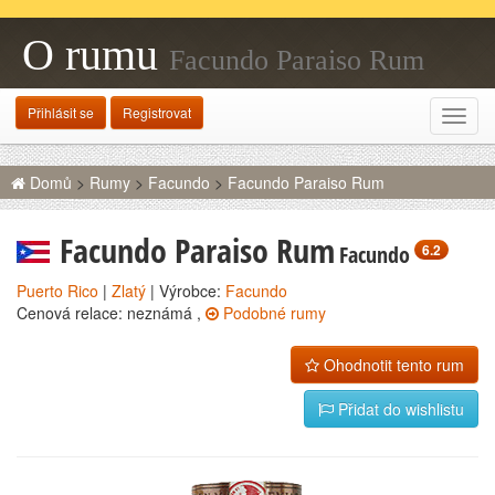
O rumu
Facundo Paraiso Rum
Přihlásit se
Registrovat
Rozba
navig
Domů
>
Rumy
>
Facundo
>
Facundo Paraiso Rum
Facundo Paraiso Rum
Facundo
6.2
Puerto Rico
|
Zlatý
| Výrobce:
Facundo
Cenová relace: neznámá ,
Podobné rumy
Ohodnotit tento rum
Přidat do wishlistu