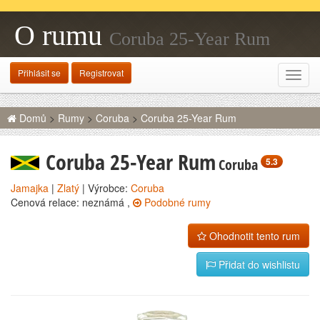
O rumu
Coruba 25-Year Rum
Přihlásit se
Registrovat
Rozba
navig
Domů
>
Rumy
>
Coruba
>
Coruba 25-Year Rum
Coruba 25-Year Rum
Coruba
5.3
Jamajka
|
Zlatý
| Výrobce:
Coruba
Cenová relace: neznámá ,
Podobné rumy
Ohodnotit tento rum
Přidat do wishlistu