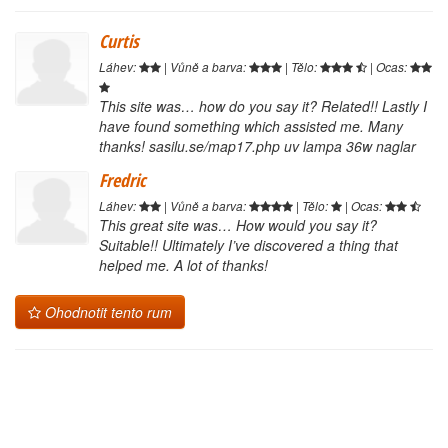
Curtis
Láhev:
| Vůně a barva:
| Tělo:
| Ocas:
This site was… how do you say it? Related!! Lastly I
have found something which assisted me. Many
thanks! sasilu.se/map17.php uv lampa 36w naglar
Fredric
Láhev:
| Vůně a barva:
| Tělo:
| Ocas:
This great site was… How would you say it?
Suitable!! Ultimately I’ve discovered a thing that
helped me. A lot of thanks!
Ohodnotit tento rum