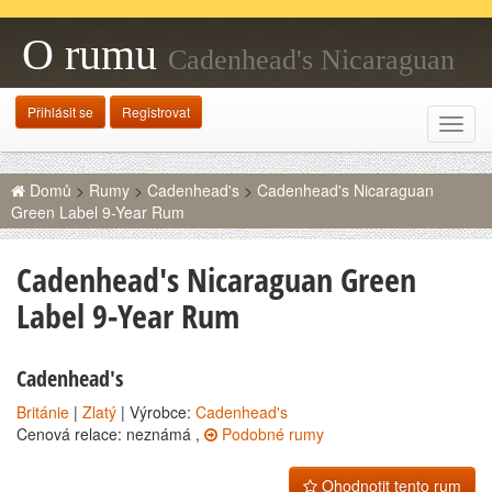
O rumu
Cadenhead's Nicaraguan
Green Label 9-Year Rum
Přihlásit se
Registrovat
Rozba
navig
Domů
>
Rumy
>
Cadenhead's
>
Cadenhead's Nicaraguan
Green Label 9-Year Rum
Cadenhead's Nicaraguan Green
Label 9-Year Rum
Cadenhead's
Británie
|
Zlatý
| Výrobce:
Cadenhead's
Cenová relace: neznámá ,
Podobné rumy
Ohodnotit tento rum