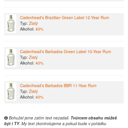
Cadenhead's Brazilian Green Label 12-Year Rum
Typ:
Zlatý
Alkohol:
40%
Cadenhead's Barbados Green Label 10-Year Rum
Typ:
Zlatý
Alkohol:
40%
Cadenhead's Barbados BBR 11-Year Rum
Typ:
Zlatý
Alkohol:
40%
Bohužel jsme zatím text nezadali.
Tvůrcem obsahu můžeš
být i TY
. My text zkontrolujeme a pokud bude v pořádku