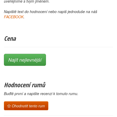
uveřejníme s tvým jménem.
Napiště text do hodnocení nebo napiš jednoduše na náš
FACEBOOK
.
Cena
Najít nejlevnější
Hodnocení rumů
Buďtě první a napište recenzi k tomuto rumu.
Ohodnotit tento rum