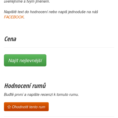
uveřejníme s tvým jménem.
Napiště text do hodnocení nebo napiš jednoduše na náš
FACEBOOK
.
Cena
Najít nejlevnější
Hodnocení rumů
Buďtě první a napište recenzi k tomuto rumu.
Ohodnotit tento rum