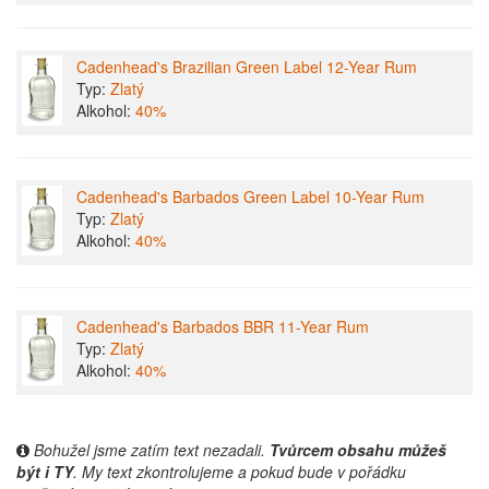
Cadenhead's Brazilian Green Label 12-Year Rum
Typ:
Zlatý
Alkohol:
40%
Cadenhead's Barbados Green Label 10-Year Rum
Typ:
Zlatý
Alkohol:
40%
Cadenhead's Barbados BBR 11-Year Rum
Typ:
Zlatý
Alkohol:
40%
Bohužel jsme zatím text nezadali.
Tvůrcem obsahu můžeš
být i TY
. My text zkontrolujeme a pokud bude v pořádku