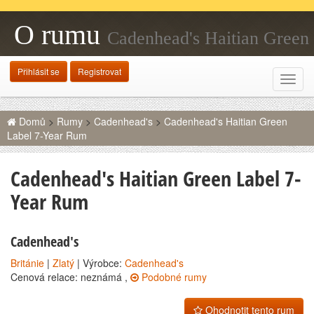
O rumu
Cadenhead's Haitian Green
Label 7-Year Rum
Přihlásit se
Registrovat
Rozba
navig
Domů
>
Rumy
>
Cadenhead's
>
Cadenhead's Haitian Green
Label 7-Year Rum
Cadenhead's Haitian Green Label 7-
Year Rum
Cadenhead's
Británie
|
Zlatý
| Výrobce:
Cadenhead's
Cenová relace: neznámá ,
Podobné rumy
Ohodnotit tento rum