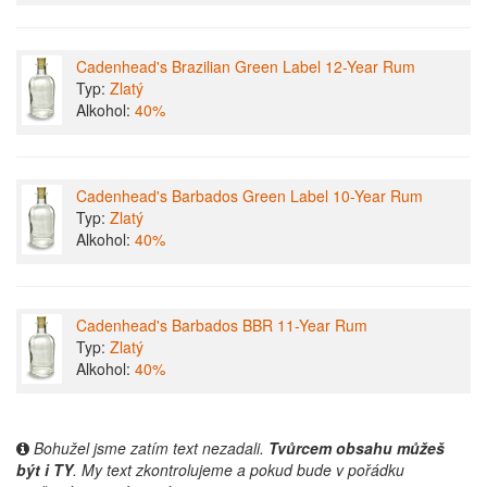
Cadenhead's Brazilian Green Label 12-Year Rum
Typ:
Zlatý
Alkohol:
40%
Cadenhead's Barbados Green Label 10-Year Rum
Typ:
Zlatý
Alkohol:
40%
Cadenhead's Barbados BBR 11-Year Rum
Typ:
Zlatý
Alkohol:
40%
Bohužel jsme zatím text nezadali.
Tvůrcem obsahu můžeš
být i TY
. My text zkontrolujeme a pokud bude v pořádku