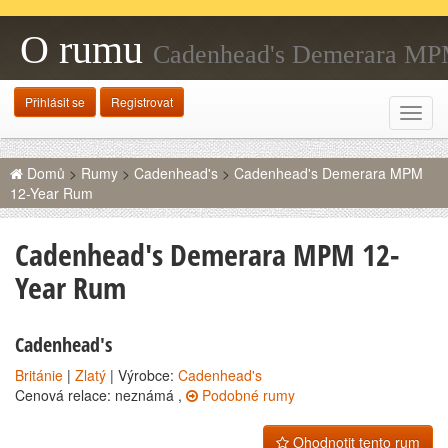
O rumu
Cadenhead's Demerara M
12-Year Rum
Přihlásit se
Registrovat
Rozba
navig
Domů
>
Rumy
>
Cadenhead's
>
Cadenhead's Demerara MPM
12-Year Rum
Cadenhead's Demerara MPM 12-
Year Rum
Cadenhead's
Británie
|
Zlatý
| Výrobce:
Cadenhead's
Cenová relace: neznámá ,
Podobné rumy
Ohodnotit tento rum