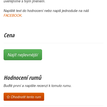
uveřejníme s tvým jménem.
Napiště text do hodnocení nebo napiš jednoduše na náš
FACEBOOK
.
Cena
Najít nejlevnější
Hodnocení rumů
Buďtě první a napište recenzi k tomuto rumu.
Ohodnotit tento rum