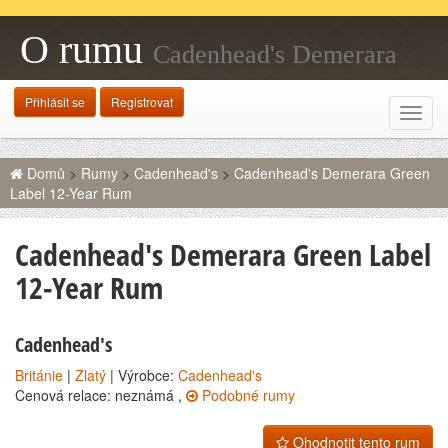
O rumu
Cadenhead's Demerara
Green Label 12-Year Rum
Přihlásit se
Registrovat
Rozba
navig
Domů
>
Rumy
>
Cadenhead's
>
Cadenhead's Demerara Green
Label 12-Year Rum
Cadenhead's Demerara Green Label
12-Year Rum
Cadenhead's
Británie
|
Zlatý
| Výrobce:
Cadenhead's
Cenová relace: neznámá ,
Podobné rumy
Ohodnotit tento rum