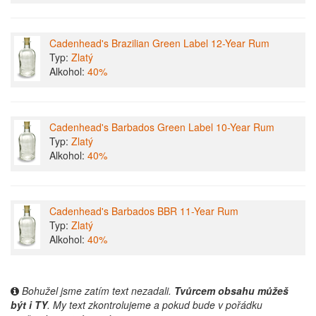
Cadenhead's Brazilian Green Label 12-Year Rum
Typ:
Zlatý
Alkohol:
40%
Cadenhead's Barbados Green Label 10-Year Rum
Typ:
Zlatý
Alkohol:
40%
Cadenhead's Barbados BBR 11-Year Rum
Typ:
Zlatý
Alkohol:
40%
Bohužel jsme zatím text nezadali.
Tvůrcem obsahu můžeš
být i TY
. My text zkontrolujeme a pokud bude v pořádku