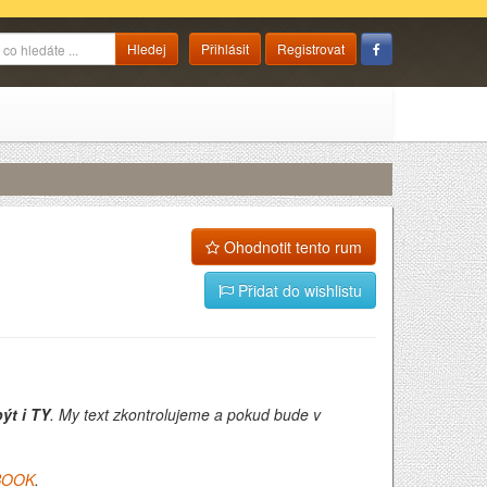
Přihlásit
Registrovat
Ohodnotit tento rum
Přidat do wishlistu
ýt i TY
. My text zkontrolujeme a pokud bude v
BOOK
.