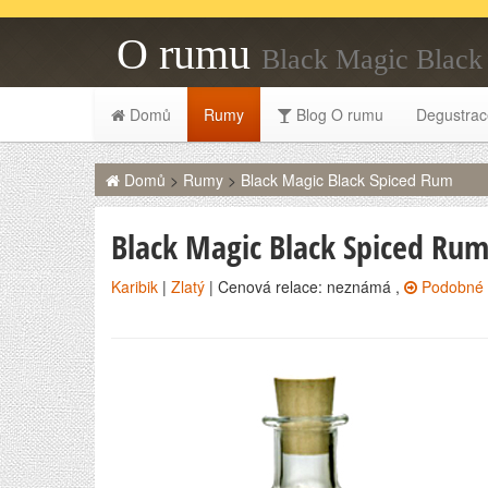
O rumu
Black Magic Black
Domů
Rumy
Blog O rumu
Degustrac
Domů
>
Rumy
>
Black Magic Black Spiced Rum
Black Magic Black Spiced Ru
Karibik
|
Zlatý
| Cenová relace: neznámá ,
Podobné 