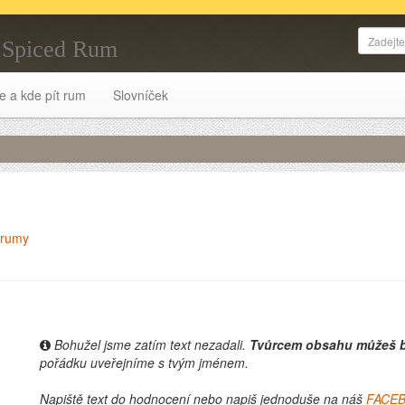
 Spiced Rum
e a kde pít rum
Slovníček
m
rumy
Bohužel jsme zatím text nezadali.
Tvůrcem obsahu můžeš b
pořádku uveřejníme s tvým jménem.
Napiště text do hodnocení nebo napiš jednoduše na náš
FACE