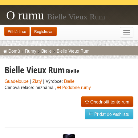
O rumu
Bielle Vieux Rum
Přihlásit se
Registrovat
Rozba
navig
Domů
>
Rumy
>
Bielle
>
Bielle Vieux Rum
Bielle Vieux Rum
Bielle
Guadeloupe
|
Zlatý
| Výrobce:
Bielle
Cenová relace: neznámá ,
Podobné rumy
Ohodnotit tento rum
Přidat do wishlistu