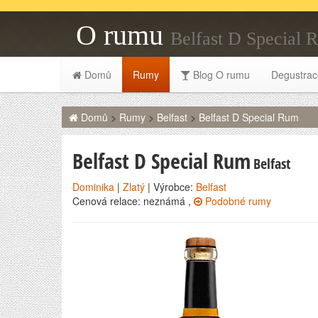
O rumu
Belfast D Special 
Domů
Rumy
Blog O rumu
Degustrac
Domů
>
Rumy
>
Belfast
>
Belfast D Special Rum
Belfast D Special Rum
Belfast
Dominika
|
Zlatý
| Výrobce:
Belfast
Cenová relace: neznámá ,
Podobné rumy