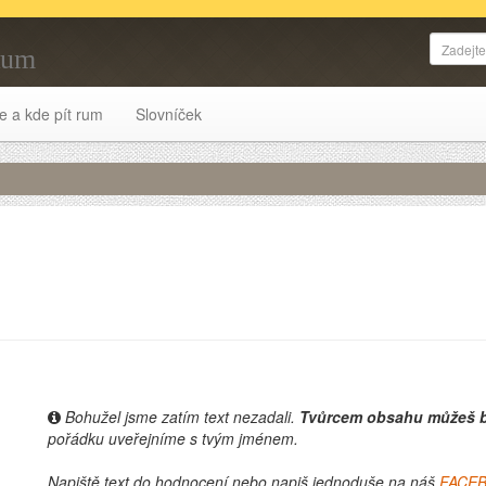
Rum
e a kde pít rum
Slovníček
Bohužel jsme zatím text nezadali.
Tvůrcem obsahu můžeš b
pořádku uveřejníme s tvým jménem.
Napiště text do hodnocení nebo napiš jednoduše na náš
FACE