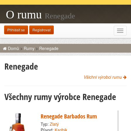
O rumu
Renegade
Přihlásit se
Registrovat
Rozba
navig
Domů
>
Rumy
>
Renegade
Renegade
Všichni výrobci rumu
Všechny rumy výrobce Renegade
Renegade Barbados Rum
Typ:
Zlatý
Původ:
Karibik