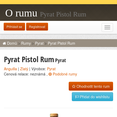
O rumu
Pyrat Pistol Rum
Přihlásit se
Registrovat
Rozba
navig
Domů
>
Rumy
>
Pyrat
>
Pyrat Pistol Rum
Pyrat Pistol Rum
Pyrat
Anguilla
|
Zlatý
| Výrobce:
Pyrat
Cenová relace: neznámá ,
Podobné rumy
Ohodnotit tento rum
Přidat do wishlistu