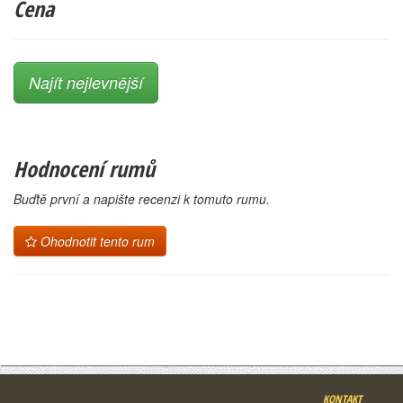
Cena
Najít nejlevnější
Hodnocení rumů
Buďtě první a napište recenzi k tomuto rumu.
Ohodnotit tento rum
KONTAKT