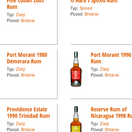
Fine Cuban 2003
O'Hara's Spiced Rum
Rum
Typ:
Spiced
Původ:
Británie
Typ:
Zlatý
Původ:
Británie
Port Morant 1980
Port Morant 1990
Demerara Rum
Rum
Typ:
Zlatý
Typ:
Zlatý
Původ:
Británie
Původ:
Británie
Providence Estate
Reserve Rum of
1990 Trinidad Rum
Nicaragua 1998 
Typ:
Zlatý
Typ:
Zlatý
Původ:
Británie
Původ:
Británie