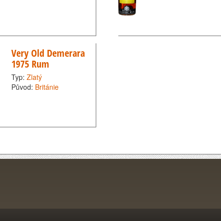
Very Old Demerara
1975 Rum
Typ:
Zlatý
Původ:
Británie