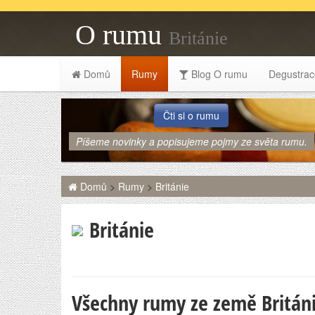
O rumu
Británie
Domů
Rumy
Blog O rumu
Degustrac
Čti si o rumu
Píšeme novinky a popisujeme pojmy ze světa rumu.
Domů
>
Rumy
>
Británie
Británie
Všechny rumy ze země Britán