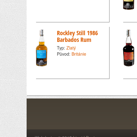
Rockley Still 1986
Barbados Rum
Typ:
Zlatý
Původ:
Británie