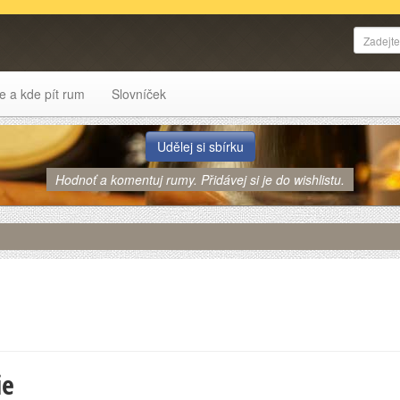
e a kde pít rum
Slovníček
Udělej si sbírku
Hodnoť a komentuj rumy. Přidávej si je do wishlistu.
ie