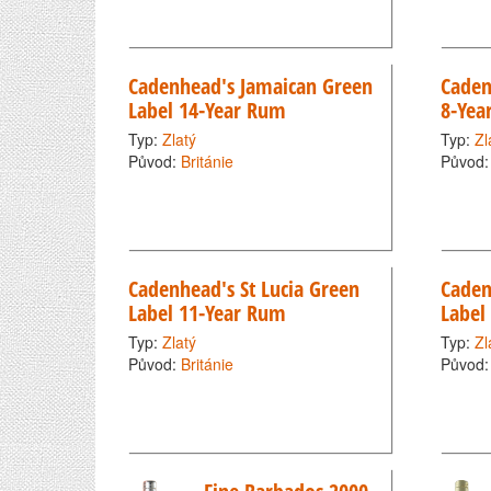
Cadenhead's Jamaican Green
Caden
Label 14-Year Rum
8-Yea
Typ:
Zlatý
Typ:
Zl
Původ:
Británie
Původ
Cadenhead's St Lucia Green
Caden
Label 11-Year Rum
Label
Typ:
Zlatý
Typ:
Zl
Původ:
Británie
Původ