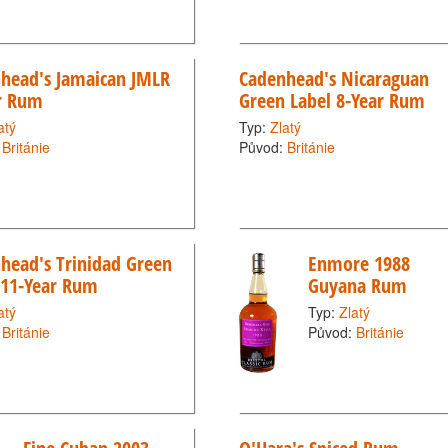
head's Jamaican JMLR
Cadenhead's Nicaraguan
r Rum
Green Label 8-Year Rum
atý
Typ:
Zlatý
:
Británie
Původ:
Británie
head's Trinidad Green
Enmore 1988
 11-Year Rum
Guyana Rum
atý
Typ:
Zlatý
:
Británie
Původ:
Británie