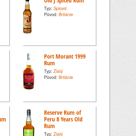
Old J Spiced Rum
Typ:
Spiced
Původ:
Británie
Port Morant 1999
Rum
Typ:
Zlatý
Původ:
Británie
Reserve Rum of
Rum
Peru 8 Years Old
Rum
Typ:
Zlatý