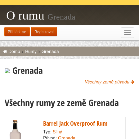
O rumu
Grenada
Přihlásit se
Registrovat
Rozba
navig
Domů
>
Rumy
>
Grenada
Grenada
Všechny země původu
Všechny rumy ze země Grenada
Barrel Jack Overproof Rum
Typ:
Silný
Původ:
Grenada