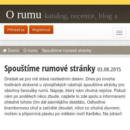
O rumu
katalog, recenze, blog a
fanouškovská základna
Přihlásit se
Registrovat
Rozba
navig
Domů
>
O rumu
>
Spouštíme rumové stránky
Spouštíme rumové stránky
03.08.2015
Dnešek se pro mě stává nevšedním datem. Dnes po mnoha
hodinách strávené u vývojářských nástrojů spouštíme stránky pro
všechny fanoušky rumů. Napoje, který nám chutná nejvíce. Pokud
nám po andělech něco zbude, najdete to zde spolu s informacemi
ohledně tohoto čím dál slavnějšího destilátu. Odhoďme
bramborovou chuť a začněte zkoušet, něco co chutná sluncem,
mořem a připomíná plavbu po mělkém moři Karibiku. Na zdraví!