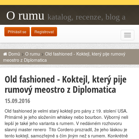
O rumu
katalog, recenze, blog a
fanouškovská základna
Přihlásit se
Registrovat
Rozba
navig
Domů
>
O rumu
>
Old fashioned - Koktejl, který pije rumový
meostro z Diplomatica
Old fashioned - Koktejl, který pije
rumový meostro z Diplomatica
15.09.2016
Old fashioned je velmi starý koktejl pro pány z 19. stolení USA.
Primárně je jeho složením whiskey nebo bourbon. Výborný neli
lepší je také jeho varianta s rumem. V nedávném rozhovoru
slavný master renero Tito Cordero prozradil, že jeho láskou je
tento koktejl, samozřejmě s čím jiným než s rumem. Konkrétně