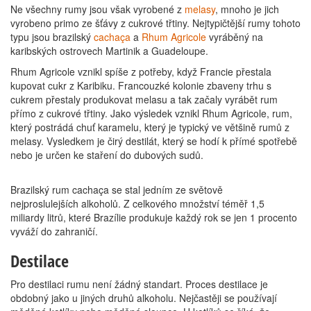
Ne všechny rumy jsou však vyrobené z
melasy
, mnoho je jich
vyrobeno primo ze šťávy z cukrové třtiny. Nejtypičtější rumy tohoto
typu jsou brazilský
cachaça
a
Rhum Agricole
vyráběný na
karibských ostrovech Martinik a Guadeloupe.
Rhum Agricole vznikl spíše z potřeby, když Francie přestala
kupovat cukr z Karibiku. Francouzké kolonie zbaveny trhu s
cukrem přestaly produkovat melasu a tak začaly vyrábět rum
přímo z cukrové třtiny. Jako výsledek vznikl Rhum Agricole, rum,
který postrádá chuť karamelu, který je typický ve většině rumů z
melasy. Vysledkem je čirý destilát, který se hodí k přímé spotřebě
nebo je určen ke staření do dubových sudů.
Brazilský rum cachaça se stal jedním ze světově
nejproslulejších alkoholů. Z celkového množství téměř 1,5
miliardy litrů, které Brazílie produkuje každý rok se jen 1 procento
vyváží do zahraničí.
Destilace
Pro destilaci rumu není žádný standart. Proces destilace je
obdobný jako u jiných druhů alkoholu. Nejčastěji se používají