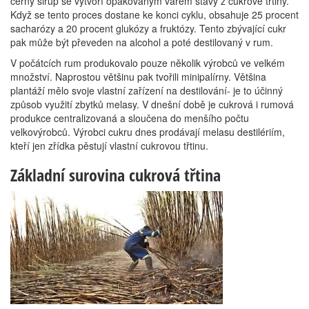
černý sirup se vytvoří opakovaným varem šťávy z cukrové třtiny.
Když se tento proces dostane ke konci cyklu, obsahuje 25 procent
sacharózy a 20 procent glukózy a fruktózy. Tento zbývající cukr
pak může být převeden na alcohol a poté destilovaný v rum.
V počátcích rum produkovalo pouze několik výrobců ve velkém
množství. Naprostou většinu pak tvořili minipalírny. Většina
plantáží mělo svoje vlastní zařízení na destilování- je to účinný
způsob využití zbytků melasy. V dnešní době je cukrová i rumová
produkce centralizovaná a sloučena do menšího počtu
velkovýrobců. Výrobci cukru dnes prodávají melasu destilériím,
kteří jen zřídka pěstují vlastní cukrovou třtinu.
Základní surovina cukrová třtina