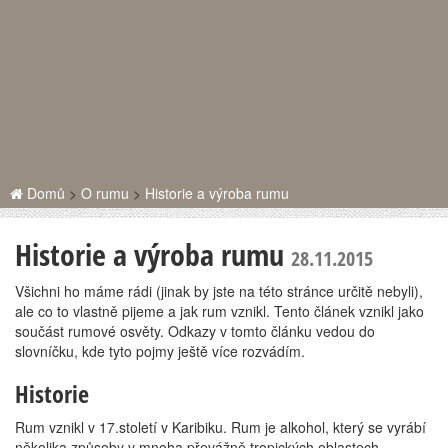
Domů
>
O rumu
>
Historie a výroba rumu
Historie a výroba rumu
28.11.2015
Všichni ho máme rádi (jinak by jste na této stránce určitě nebyli),
ale co to vlastně pijeme a jak rum vznikl. Tento článek vznikl jako
součást rumové osvěty. Odkazy v tomto článku vedou do
slovníčku, kde tyto pojmy ještě více rozvádím.
Historie
Rum vznikl v 17.století v Karibiku. Rum je alkohol, který se vyrábí
několika způsoby v mnoha převážně tropických oblastech.