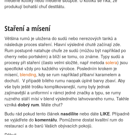
měděné kotlíky nebo měděné sloupce. U kotlíků se říká, že
produkují bohatší chuť destilátu.
Staření a mísení
Většina rumů je uložena do sudů nebo nerezových tanků a
následuje proces staření. Hlavní výsledné chutě začínají zde.
Rum postupně natahuje chuťe ze sudů (můžou být například po
cherry nebo portském) a blíží se tomu, co známe. Typy sudů a
procesy při staření (často velmi složité, např metoda
solera
) jsou
specifické vždy pro každého výrobce. Posledním krokem je
mísení,
blending
, kdy se rum například přibarví karamelem a
dochutí. V případě bílého rumu naopak úplně barvy zbaví. Aby
vše bylo ještě trošku komplikovanejší, rumy byly jednak
zajímavější a uniformní v rámci jedné značky a typu, se rumy
ruzného stáří mísí v blend výsledného lahvovaného rumu. Takhle
vzniká
dobrý rum
. Máte chut?
Budu rád pokud tento článek
nasdílíte
nebo dáte
LIKE
. Případně
se vyjádřete do
komentářu
. Pomůžeme dostat kvalitní rum do
restaurací a do barů Vašich obývacích pokojů.
Děkuji.