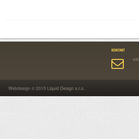
KONTAKT
Webdesign © 2015
Liquid Design s.r.o.