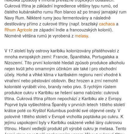
Cukrová třtina je základní ingredience většiny typu rumů, od
čistého kubánského rumu Ron blanco až po tmavý jamajský rum
Navy Rum. Některé rumy jsou fermentovány a následně
destilovány přímo z cukrové třtiny (např. brazilský
cachaca
a
Rhum Agricole
ze západní Indie a francouzských kolonií).
Nicméně většina rumů je vyrobená z
melasy
.
V 17.století byly ostrovy karibiku kolonizovány přistěhovalci z
mnoha evropských zemí: Francie, Španělska, Portugalska a
Nizozemí. Tito první kolonisté hledali způsob produkce alkoholu
nejen kvůli jeho omamným účinkům ale také i pro obchodní
účely. Horké a vlhké klima v karibském regionu není vhodné k
vinaření nebo pěstování obilovin. Bez hrozen a zrní nemohli
kolonisté vyrábět víno, brandy nebo pivo. S rychlým růstem
produkce cukru v Karibiku se řešení samo nabízelo: cukrová
třtina. Cukrová třtina přitom nepochází z Karibiku ale z Evropy.
Poprvé byla vyšlechtěna Španěly v prvních letech 16tého století
krátce poté co Kryštof Kolumbus podnikl své objevné cesty. V
polovině 18tého století v Evropě vrcholila poptávka po cukru. K
jejímu uspokojení byly v Karibiku osázené velké lány cukrovou
třtinou. Hlavní vedlejší produkt při výrobě cukru je melasa. Tento