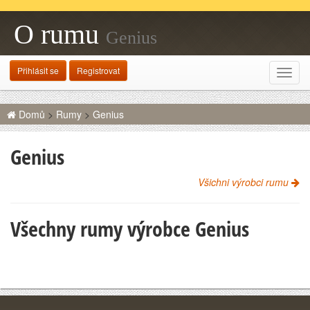
O rumu
Genius
Přihlásit se
Registrovat
Rozba
navig
Domů
>
Rumy
>
Genius
Genius
Všichni výrobci rumu
Všechny rumy výrobce Genius