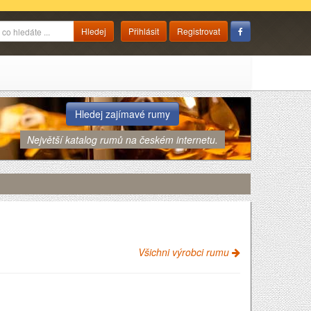
Přihlásit
Registrovat
Hledej zajímavé rumy
Největší katalog rumů na českém internetu.
Všichni výrobci rumu