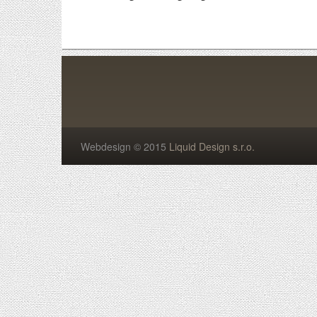
Webdesign © 2015
Liquid Design s.r.o.