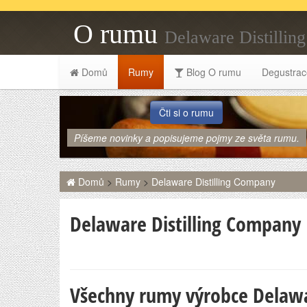
O rumu
Delaware Distilli
Domů
Rumy
Blog O rumu
Degustrac
Čti si o rumu
Píšeme novinky a popisujeme pojmy ze světa rumu.
Domů
>
Rumy
>
Delaware Distilling Company
Delaware Distilling Company
Všechny rumy výrobce Delawa