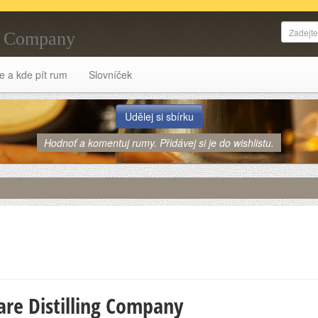
ng Company
e a kde pít rum
Slovníček
Udělej si sbírku
Hodnoť a komentuj rumy. Přidávej si je do wishlistu.
re Distilling Company