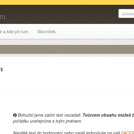
um
e a kde pít rum
Slovníček
's
Bohužel jsme zatím text nezadali.
Tvůrcem obsahu můžeš b
pořádku uveřejníme s tvým jménem.
Napiště text do hodnocení nebo napiš jednoduše na náš
FACE