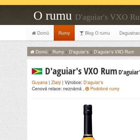
O rumu
D'aguiar's VXO R
Domů
Rumy
Blog O rumu
Degustrac
Domů
>
Rumy
>
D'aguiar's
>
D'aguiar's VXO Rum
D'aguiar's VXO Rum
D'aguiar
Guyana
|
Zlatý
| Výrobce:
D'aguiar's
Cenová relace: neznámá ,
Podobné rumy