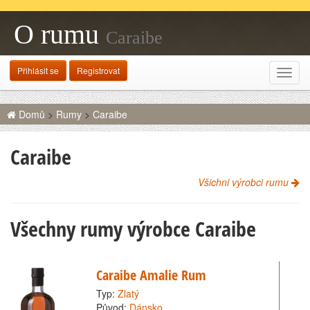
O rumu
Caraibe
Přihlásit se
Registrovat
Rozba
navig
Domů
>
Rumy
>
Caraibe
Caraibe
Všichni výrobci rumu
Všechny rumy výrobce Caraibe
Caraibe Amalie Rum
Typ:
Zlatý
Původ:
Dánsko